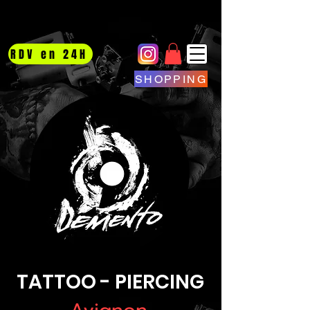
RDV en 24H
SHOPPING
TATTOO - PIERCING