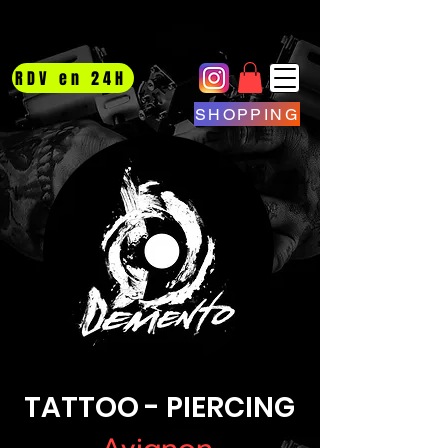
RDV en 24H
SHOPPING
TATTOO - PIERCING