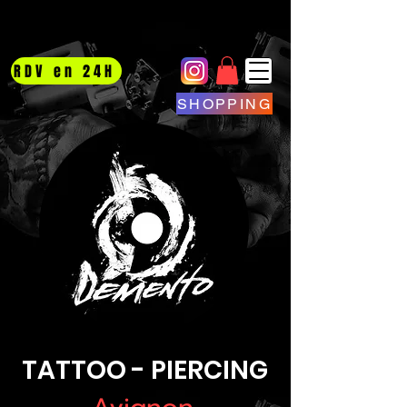
RDV en 24H
SHOPPING
TATTOO - PIERCING