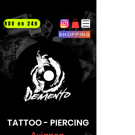
RDV en 24H
SHOPPING
TATTOO - PIERCING