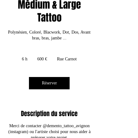
Médium & Large
Tattoo
Polynésien, Coloré, Blacwork, Dot, Dos, Avant
bras, bras, jambe ...
600
euros
6 h
6
600 €
Rue Carnot
h
Réserver
Description du service
Merci de contacter @demento_tattoo_avignon
(instagram) ou l'artiste choisi pour nous aider à
préparer votre projet.