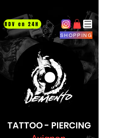
RDV en 24H
SHOPPING
TATTOO - PIERCING